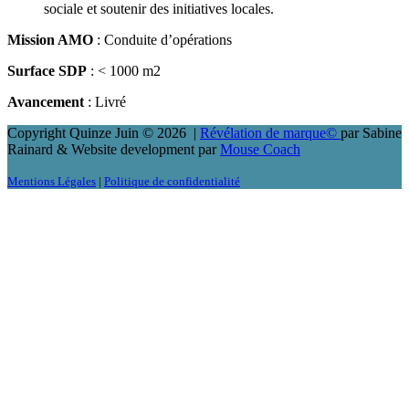
sociale et soutenir des initiatives locales.
Mission AMO
: Conduite d’opérations
Surface SDP
: < 1000 m2
Avancement
: Livré
Copyright Quinze Juin © 2026
|
Révélation de marque©️
par Sabine
Rainard & Website development par
Mouse Coach
Mentions Légales
|
Politique de confidentialité